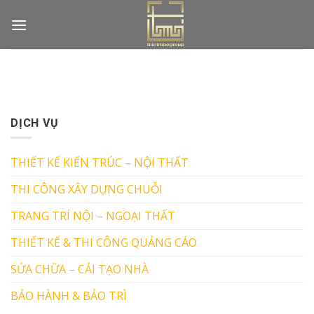
Skip
to
content
DỊCH VỤ
THIẾT KẾ KIẾN TRÚC – NỘI THẤT
THI CÔNG XÂY DỰNG CHUỖI
TRANG TRÍ NỘI – NGOẠI THẤT
THIẾT KẾ & THI CÔNG QUẢNG CÁO
SỬA CHỮA – CẢI TẠO NHÀ
BẢO HÀNH & BẢO TRÌ