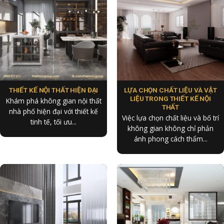
THIẾT KẾ NỘI THẤT HIỆN ĐẠI
LỰA CHỌN CHẤT LIỆU VÀ VẬT
LIỆU TRONG THIẾT KẾ NỘI
Khám phá không gian nội thất
THẤT
nhà phố hiện đại với thiết kế
Việc lựa chọn chất liệu và bố trí
tinh tế, tối ưu...
không gian không chỉ phản
ánh phong cách thẩm...