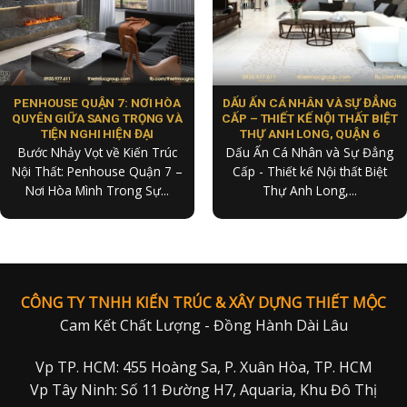
PENHOUSE QUẬN 7: NƠI HÒA
DẤU ẤN CÁ NHÂN VÀ SỰ ĐẲNG
QUYÊN GIỮA SANG TRỌNG VÀ
CẤP – THIẾT KẾ NỘI THẤT BIỆT
TIỆN NGHI HIỆN ĐẠI
THỰ ANH LONG, QUẬN 6
Bước Nhảy Vọt về Kiến Trúc
Dấu Ấn Cá Nhân và Sự Đẳng
Nội Thất: Penhouse Quận 7 –
Cấp - Thiết kế Nội thất Biệt
Nơi Hòa Mình Trong Sự...
Thự Anh Long,...
CÔNG TY TNHH KIẾN TRÚC & XÂY DỰNG THIẾT MỘC
Cam Kết Chất Lượng - Đồng Hành Dài Lâu
Vp TP. HCM: 455 Hoàng Sa, P. Xuân Hòa, TP. HCM
Vp Tây Ninh: Số 11 Đường H7, Aquaria, Khu Đô Thị