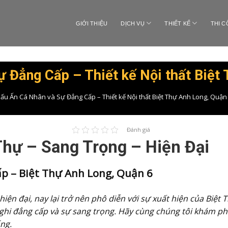
GIỚI THIỆU
DỊCH VỤ
THIẾT KẾ
THI 
 Đẳng Cấp – Thiết kế Nội thất Biệt
ấu Ấn Cá Nhân và Sự Đẳng Cấp – Thiết kế Nội thất Biệt Thự Anh Long, Quận
Đánh giá
 Thự – Sang Trọng – Hiện Đại
p – Biệt Thự Anh Long, Quận 6
iện đại, nay lại trở nên phô diễn với sự xuất hiện của Biệt 
ghi đẳng cấp và sự sang trọng. Hãy cùng chúng tôi khám p
ng.