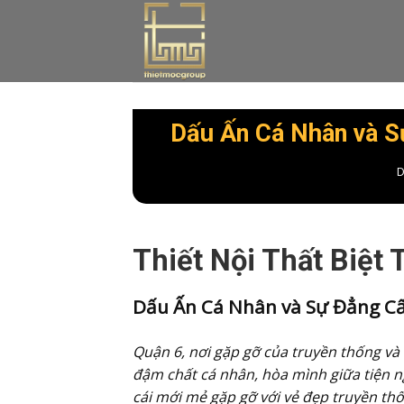
Skip
to
content
Dấu Ấn Cá Nhân và Sự
D
Thiết Nội Thất Biệt
Dấu Ấn Cá Nhân và Sự Đẳng Cấ
Quận 6, nơi gặp gỡ của truyền thống và h
đậm chất cá nhân, hòa mình giữa tiện n
cái mới mẻ gặp gỡ với vẻ đẹp truyền thố