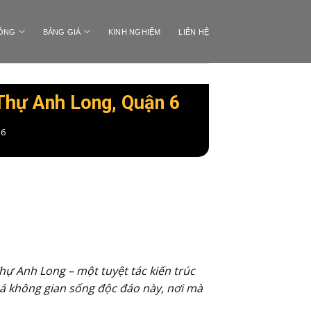
CÔNG
BẢNG GIÁ
KINH NGHIỆM
LIÊN HỆ
 Thự Anh Long, Quận 6
 6
Thự Anh Long – một tuyệt tác kiến trúc
há không gian sống độc đáo này, nơi mà