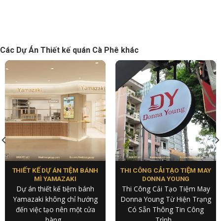
Các Dự Án Thiết kế quán Cà Phê khác
THIẾT KẾ DỰ ÁN TIỆM BÁNH
THI CÔNG CẢI TẠO TIỆM MAY
MÌ YAMAZAKI
DONNA YOUNG
Dự án thiết kế tiệm bánh
Thi Công Cải Tạo Tiệm May
Yamazaki không chỉ hướng
Donna Young Từ Hiện Trạng
đến việc tạo nên một cửa
Có Sẵn Thông Tin Công
hàng...
Trình...