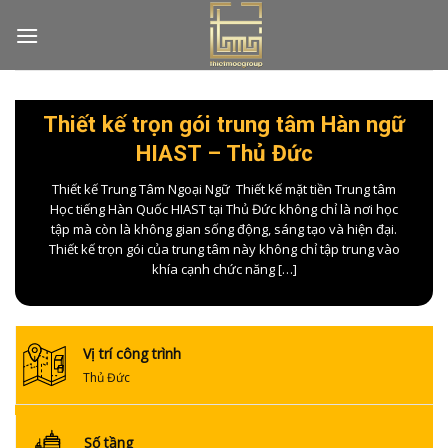
Skip
to
content
Thiết kế trọn gói trung tâm Hàn ngữ
HIAST – Thủ Đức
Thiết kế Trung Tâm Ngoại Ngữ Thiết kế mặt tiền Trung tâm
Học tiếng Hàn Quốc HIAST tại Thủ Đức không chỉ là nơi học
tập mà còn là không gian sống động, sáng tạo và hiện đại.
Thiết kế trọn gói của trung tâm này không chỉ tập trung vào
khía cạnh chức năng […]
Vị trí công trình
Thủ Đức
Số tầng