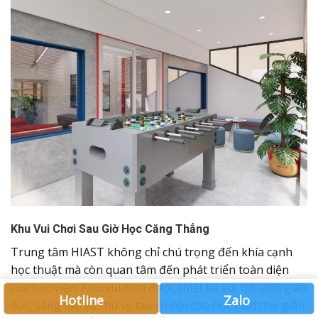
Khu Vui Chơi Sau Giờ Học Căng Thẳng
Trung tâm HIAST không chỉ chú trọng đến khía cạnh
học thuật mà còn quan tâm đến phát triển toàn diện
của học viên. Khu vui chơi được thiết kế với trò chơi giáo
Hotline
Zalo
dục, sáng tạo và thú vị, tạo cơ hội cho học viên thư giãn