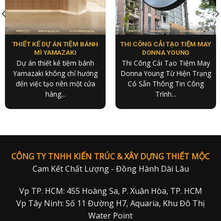
THIẾT KẾ DỰ ÁN TIỆM BÁNH
THI CÔNG CẢI TẠO TIỆM MAY
MÌ YAMAZAKI
DONNA YOUNG
Dự án thiết kế tiệm bánh
Thi Công Cải Tạo Tiệm May
Yamazaki không chỉ hướng
Donna Young Từ Hiện Trạng
đến việc tạo nên một cửa
Có Sẵn Thông Tin Công
hàng...
Trình...
CÔNG TY TNHH KIẾN TRÚC & XÂY DỰNG THIẾT MỘC
Cam Kết Chất Lượng - Đồng Hành Dài Lâu
Vp TP. HCM: 455 Hoàng Sa, P. Xuân Hòa, TP. HCM
Vp Tây Ninh: Số 11 Đường H7, Aquaria, Khu Đô Thị
Water Point