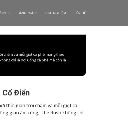
CÔNG
BẢNG GIÁ
KINH NGHIỆM
LIÊN HỆ
rôi chậm và mỗi giọt cà phê mang theo
không chỉ là nơi uống cà phê mà còn là
 Cổ Điển
i thời gian trôi chậm và mỗi giọt cà
hông gian ấm cúng, The Rush không chỉ