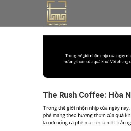
Skip
to
content
Trong thế giới nhộn nhịp của ngày na
hương thơm của quá khứ. Với phong các
The Rush Coffee: Hòa N
Trong thế giới nhộn nhịp của ngày nay, 
phê mang theo hương thơm của quá khứ.
là nơi uống cà phê mà còn là một trải n