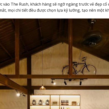
c vào The Rush, khách hàng sẽ ngỡ ngàng trước vẻ đẹp cổ đ
 mắt, mọi chi tiết đều được chọn lựa kỹ lưỡng, tạo nên một k