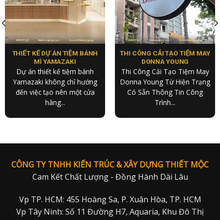
THIẾT KẾ DỰ ÁN TIỆM BÁNH
THI CÔNG CẢI TẠO TIỆM MAY
MÌ YAMAZAKI
DONNA YOUNG
Dự án thiết kế tiệm bánh
Thi Công Cải Tạo Tiệm May
Yamazaki không chỉ hướng
Donna Young Từ Hiện Trạng
đến việc tạo nên một cửa
Có Sẵn Thông Tin Công
hàng...
Trình...
CÔNG TY TNHH KIẾN TRÚC & XÂY DỰNG THIẾT MỘC
Cam Kết Chất Lượng - Đồng Hành Dài Lâu
Vp TP. HCM: 455 Hoàng Sa, P. Xuân Hòa, TP. HCM
Vp Tây Ninh: Số 11 Đường H7, Aquaria, Khu Đô Thị