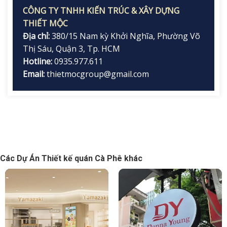
CÔNG TY TNHH KIẾN TRÚC & XÂY DỰNG
THIẾT MỘC
Địa chỉ:
380/15 Nam kỳ Khởi Nghĩa, Phường Võ
Thị Sáu, Quận 3, Tp. HCM
Hotline:
0935.977.611
Email:
thietmocgroup@gmail.com
Các Dự Án Thiết kế quán Cà Phê khác