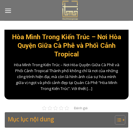
Skip
to
content
Hòa Mình Trong Kiến Trúc – Nơi Hòa
Quyện Giữa Cà Phê và Phối Cảnh
Tropical
Hòa Mình Trong Kiến Trúc – Nơi Hòa Quyện Giữa Cà Phê và
Phối Cảnh Tropical Thành phố không chỉ là nơi của những
công trình hiện đại, mà còn là hình ảnh của sự hòa mình
giữa vị ngọt và phối cảnh đẹp tại Quán Cà Phê “Hòa Mình
Trong Kiến Trúc”. Với thiết […]
Đánh giá
Mục lục nội dung