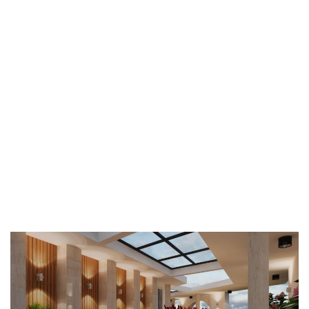
Biệt thự hai mặt tiền quận 6 không chỉ là một công
trình kiến trúc, mà là một tác phẩm nghệ thuật đầy đam
mê và sáng tạo. Tận dụng tối đa diện tích, kết hợp với
sự đa dạng công năng từng tầng, ngôi nhà không chỉ là
nơi ở mà còn là biểu tượng của đẳng cấp và tiện nghi
hiện đại. Sự kết hợp hoàn hảo giữa ngoại thất đẳng cấp
và nội thất sang trọng là điểm nhấn làm nổi bật nét
đẹp của ngôi nhà, tạo nên không gian sống đẳng cấp
và thoải mái cho gia đình.
CÔNG TY TNHH KIẾN TRÚC & XÂY DỰNG
THIẾT MỘC
Địa chỉ:
380/15 Nam kỳ Khởi Nghĩa, Phường Võ
Thị Sáu, Quận 3, Tp. HCM
Hotline:
0935.977.611
Email:
thietmocgroup@gmail.com