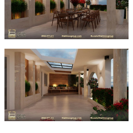
Các Dự Án THIẾT KẾ BIỆT THỰ khác
THIẾT KẾ DỰ ÁN TIỆM BÁNH
THI CÔNG CẢI TẠO TIỆM MAY
MÌ YAMAZAKI
DONNA YOUNG
Dự án thiết kế tiệm bánh
Thi Công Cải Tạo Tiệm May