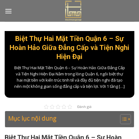
Skip
to
content
Biệt Thự Hai Mặt Tiền Quận 6 – Sự
Hoàn Hảo Giữa Đẳng Cấp và Tiện Nghi
Hiện Đại
Biệt Thự Hai Mặt Tiền Quận 6 – Sự Hoàn Hảo Giữa Đẳng Cấp
và Tiện Nghi Hiện Đại Nằm trong lòng Quận 6, ngôi biệt thự
hai mặt tiền với kiến trúc tinh tế và đầy đủ tiện nghi đã tạo
nên một không gian sống đẳng cấp và tiện lợi. Với 1 tầng […]
Đánh giá
Mục lục nội dung
Biệt Thự Hai Mặt Tiền Quận 6 – Sự Hoàn