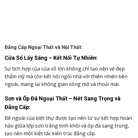
Cửa Sổ Lấy Sáng – Kết Nối Tự Nhiên:
Sự tích hợp của cửa sổ lớn không chỉ tạo nên vẻ đẹp
thẩm mỹ mà còn kết nối ngôi nhà với thiên nhiên bên
ngoài, mang lại không gian sống mở và thoải mái.
Sơn và Ốp Đá Ngoại Thất – Nét Sang Trọng và
Đẳng Cấp:
Bề ngoài của biệt thự được tạo nên từ sự kết hợp hoàn
hảo giữa lớp sơn trắng tinh khôi và ốp đá sang trọng,
tạo nên một kiệt tác kiến trúc đẳng cấp.
Nội Thất Sang Trọng – Sự Hòa Quyện Của Vật
Liệu:
Nội thất nổi bật với sàn nhà ốp gỗ chất lượng cao và
trang trí bằng nhiều vật dụng nghệ thuật tinh tế, tạo ra
không gian sống ấm cúng và sang trọng.