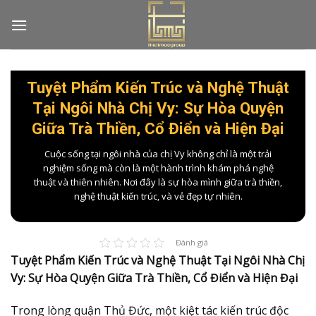
Skip
to
content
Tuyệt Phẩm Kiến Trúc và Nghệ Thuật
Tại Ngôi Nhà Chị Vy: Sự Hòa Quyện
Giữa Trà Thiền, Cổ Điển và Hiện Đại
Cuộc sống tại ngôi nhà của chị Vy không chỉ là một trải
nghiệm sống mà còn là một hành trình khám phá nghệ
thuật và thiên nhiên. Nơi đây là sự hòa mình giữa trà thiền,
nghệ thuật kiến trúc, và vẻ đẹp tự nhiên.
Đánh giá
Tuyệt Phẩm Kiến Trúc và Nghệ Thuật Tại Ngôi Nhà Chị
Vy: Sự Hòa Quyện Giữa Trà Thiền, Cổ Điển và Hiện Đại
Trong lòng quận Thủ Đức, một kiệt tác kiến trúc độc