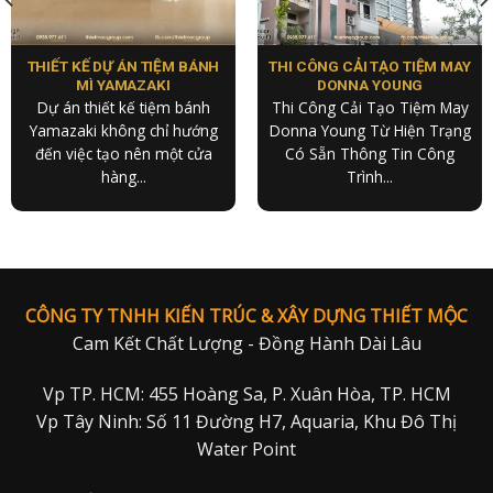
THIẾT KẾ DỰ ÁN TIỆM BÁNH
THI CÔNG CẢI TẠO TIỆM MAY
MÌ YAMAZAKI
DONNA YOUNG
Dự án thiết kế tiệm bánh
Thi Công Cải Tạo Tiệm May
Yamazaki không chỉ hướng
Donna Young Từ Hiện Trạng
đến việc tạo nên một cửa
Có Sẵn Thông Tin Công
hàng...
Trình...
CÔNG TY TNHH KIẾN TRÚC & XÂY DỰNG THIẾT MỘC
Cam Kết Chất Lượng - Đồng Hành Dài Lâu
Vp TP. HCM: 455 Hoàng Sa, P. Xuân Hòa, TP. HCM
Vp Tây Ninh: Số 11 Đường H7, Aquaria, Khu Đô Thị
Water Point