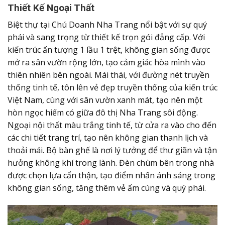
Thiết Kế Ngoại Thất
Biệt thự tại Chú Doanh Nha Trang nổi bật với sự quý
phái và sang trọng từ thiết kế trọn gói đẳng cấp. Với
kiến trúc ấn tượng 1 lầu 1 trệt, không gian sống được
mở ra sân vườn rộng lớn, tạo cảm giác hòa mình vào
thiên nhiên bên ngoài. Mái thái, với đường nét truyền
thống tinh tế, tôn lên vẻ đẹp truyền thống của kiến trúc
Việt Nam, cùng với sân vườn xanh mát, tạo nên một
hòn ngọc hiếm có giữa đô thị Nha Trang sôi động.
Ngoại nội thất màu trắng tinh tế, từ cửa ra vào cho đến
các chi tiết trang trí, tạo nên không gian thanh lịch và
thoải mái. Bộ bàn ghế là nơi lý tưởng để thư giãn và tận
hưởng không khí trong lành. Đèn chùm bên trong nhà
được chọn lựa cẩn thận, tạo điểm nhấn ánh sáng trong
không gian sống, tăng thêm vẻ ấm cúng và quý phái.