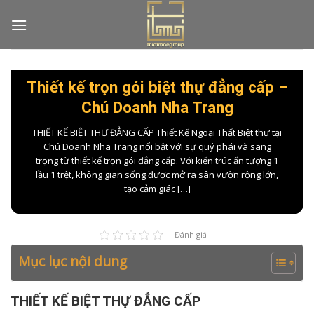
Skip
to
content
Thiết kế trọn gói biệt thự đẳng cấp –
Chú Doanh Nha Trang
THIẾT KẾ BIỆT THỰ ĐẲNG CẤP Thiết Kế Ngoại Thất Biệt thự tại
Chú Doanh Nha Trang nổi bật với sự quý phái và sang
trọng từ thiết kế trọn gói đẳng cấp. Với kiến trúc ấn tượng 1
lầu 1 trệt, không gian sống được mở ra sân vườn rộng lớn,
tạo cảm giác […]
Đánh giá
Mục lục nội dung
THIẾT KẾ BIỆT THỰ ĐẲNG CẤP