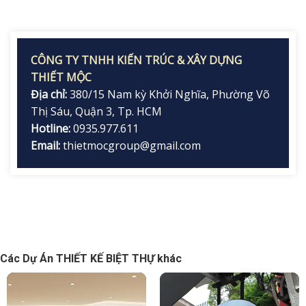
CÔNG TY TNHH KIẾN TRÚC & XÂY DỰNG
THIẾT MỘC
Địa chỉ:
380/15 Nam kỳ Khởi Nghĩa, Phường Võ
Thị Sáu, Quận 3, Tp. HCM
Hotline:
0935.977.611
Email:
thietmocgroup@gmail.com
Các Dự Án THIẾT KẾ BIỆT THỰ khác