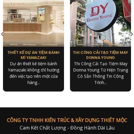
THIẾT KẾ DỰ ÁN TIỆM BÁNH
THI CÔNG CẢI TẠO TIỆM MAY
MÌ YAMAZAKI
DONNA YOUNG
Dự án thiết kế tiệm bánh
Thi Công Cải Tạo Tiệm May
Yamazaki không chỉ hướng
Donna Young Từ Hiện Trạng
đến việc tạo nên một cửa
Có Sẵn Thông Tin Công
hàng...
Trình...
CÔNG TY TNHH KIẾN TRÚC & XÂY DỰNG THIẾT MỘC
Cam Kết Chất Lượng - Đồng Hành Dài Lâu