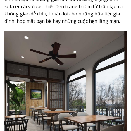
sofa êm ái với các chiếc đèn trang trí âm từ trần tạo ra
không gian dễ chịu, thuận lợi cho những bữa tiệc gia
đình, họp mặt bạn bè hay những cuộc hẹn lãng mạn.