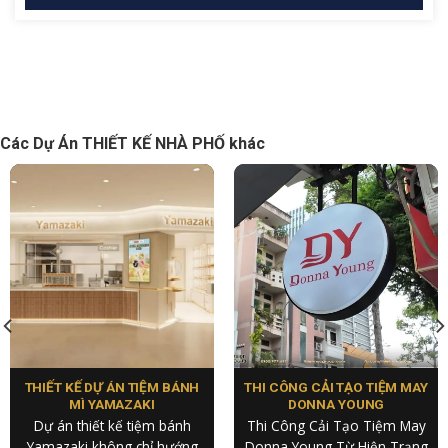
Các Dự Án THIẾT KẾ NHÀ PHỐ khác
THIẾT KẾ DỰ ÁN TIỆM BÁNH
THI CÔNG CẢI TẠO TIỆM MAY
MÌ YAMAZAKI
DONNA YOUNG
Dự án thiết kế tiệm bánh
Thi Công Cải Tạo Tiệm May
Yamazaki không chỉ hướng
Donna Young Từ Hiện Trạng