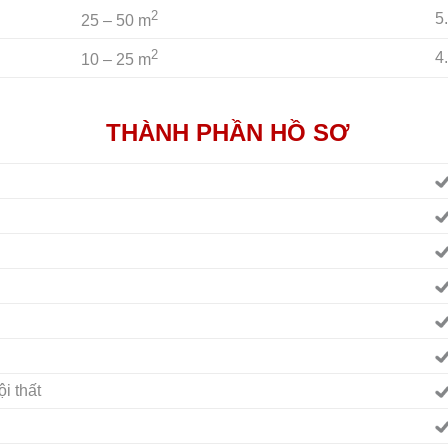
2
5
25 – 50 m
2
4
10 – 25 m
THÀNH PHẦN HỒ SƠ
ội thất