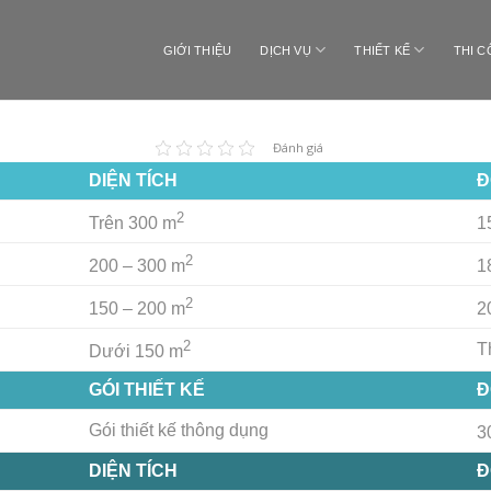
GIỚI THIỆU
DỊCH VỤ
THIẾT KẾ
THI 
Đánh giá
DIỆN TÍCH
Đ
2
Trên 300 m
1
2
200 – 300 m
1
2
150 – 200 m
2
2
T
Dưới 150 m
GÓI THIẾT KẾ
Đ
Gói thiết kế thông dụng
3
DIỆN TÍCH
Đ