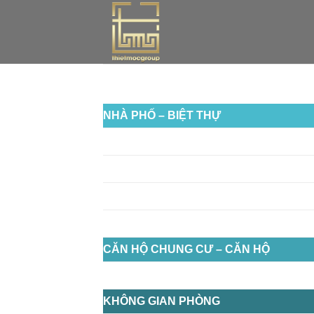
Skip
to
content
NHÀ PHỐ – BIỆT THỰ
CĂN HỘ CHUNG CƯ – CĂN HỘ
KHÔNG GIAN PHÒNG