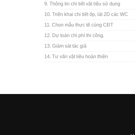
9. Thông tin chi tiết vật liệu sử dụng
10. Triển khai chi tiết ốp, lát 2D các WC
11. Chọn mẫu thực tế cùng CĐT
12. Dự toán chi phí thi công.
13. Giám sát tác giả
14. Tư vấn vật liệu hoàn thiện