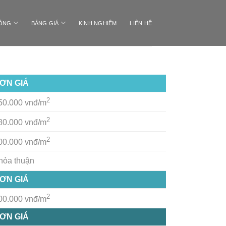
CÔNG
BẢNG GIÁ
KINH NGHIỆM
LIÊN HỆ
ƠN GIÁ
2
50.000 vnđ/m
2
80.000 vnđ/m
2
00.000 vnđ/m
hỏa thuận
ƠN GIÁ
2
00.000 vnđ/m
ƠN GIÁ