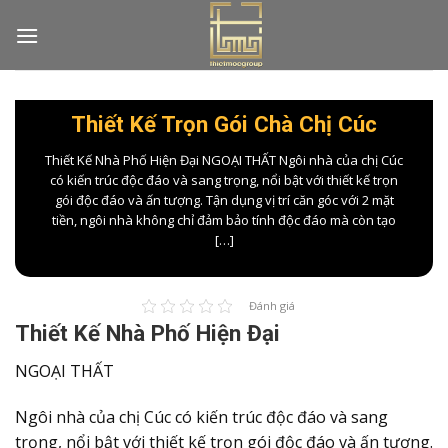
Skip
to
content
Thiết Kế Trọn Gói Chà Chị Cúc
Thiết Kế Nhà Phố Hiện Đại NGOẠI THẤT Ngôi nhà của chị Cúc
có kiến trúc độc đáo và sang trọng, nổi bật với thiết kế trọn
gói độc đáo và ấn tượng. Tận dụng vị trí căn góc với 2 mặt
tiền, ngôi nhà không chỉ đảm bảo tính độc đáo mà còn tạo
[…]
Đánh giá
Thiết Kế Nhà Phố Hiện Đại
NGOẠI THẤT
Ngôi nhà của chị Cúc có kiến trúc độc đáo và sang
trọng, nổi bật với thiết kế trọn gói độc đáo và ấn tượng.