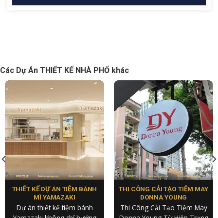
Các Dự Án THIẾT KẾ NHÀ PHỐ khác
THIẾT KẾ DỰ ÁN TIỆM BÁNH
THI CÔNG CẢI TẠO TIỆM MAY
MÌ YAMAZAKI
DONNA YOUNG
Dự án thiết kế tiệm bánh
Thi Công Cải Tạo Tiệm May
Yamazaki không chỉ hướng
Donna Young Từ Hiện Trạng