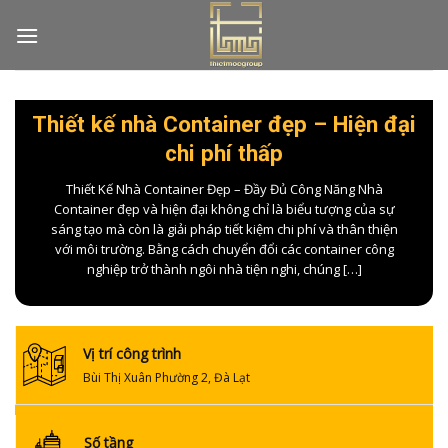
Skip
to
content
Thiết kế nhà Container đẹp – Hiện đại
chi phí thấp
Thiết Kế Nhà Container Đẹp – Đầy Đủ Công Năng Nhà
Container đẹp và hiện đại không chỉ là biểu tượng của sự
sáng tạo mà còn là giải pháp tiết kiệm chi phí và thân thiện
với môi trường. Bằng cách chuyển đổi các container công
nghiệp trở thành ngôi nhà tiện nghi, chúng […]
Vị trí công trình
Bùi Thị Xuân Phường 2, Đà Lạt
Số tầng