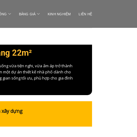
CÔNG
BẢNG GIÁ
KINH NGHIỆM
LIÊN HỆ
tầng 22m²
 sống vừa tiện nghi, vừa ấm áp trở thành
ện một dự án thiết kế nhà phố dành cho
ng gian sống tối ưu, phù hợp cho gia đình
h xây dựng