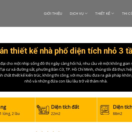
GIỚI THIỆU
DỊCH VỤ
THIẾT KẾ
THI 
n thiết kế nhà phố diện tích nhỏ 3 
 đại cho một nhịp sống đô thị ngày càng hối hả, nhu cầu về một không gian
ại cư xá đường sắt, phường Bàn Cờ, TP. Hồ Chí Minh, chúng tôi đã thực hi
h chất thiết kế kiến trúc, không thi công, với mục tiêu đưa ra giải pháp khô
nhỏ và những đứa con lâu lâu trở về thăm nhà.
ầng
Diện tích đất
Diện tíc
 1 lửng, 2 lầu
22m2
88m2