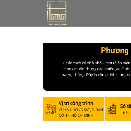
Skip
to
content
Phương á
Dự án thiết kế nhà phố – một tổ ấp hiện
mong muốn chung của nhiều gia đình. T
hai vợ chồng. Đây là công trình mang tín
Vị trí công trình
Số t
CƯ XÁ ĐƯỜNG SẮT, P. BÀN
1 trệt,
CỜ, TP. HỒ CHÍ MINH