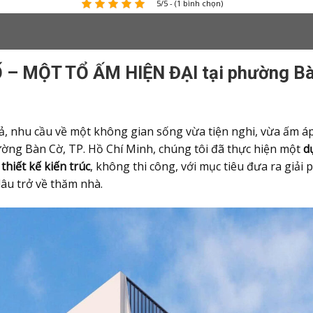
5/5 - (1 bình chọn)
– MỘT TỔ ẤM HIỆN ĐẠI tại phường Bàn
hả, nhu cầu về một không gian sống vừa tiện nghi, vừa ấm
hường Bàn Cờ, TP. Hồ Chí Minh, chúng tôi đã thực hiện một
d
t
thiết kế kiến trúc
, không thi công, với mục tiêu đưa ra giả
lâu trở về thăm nhà.