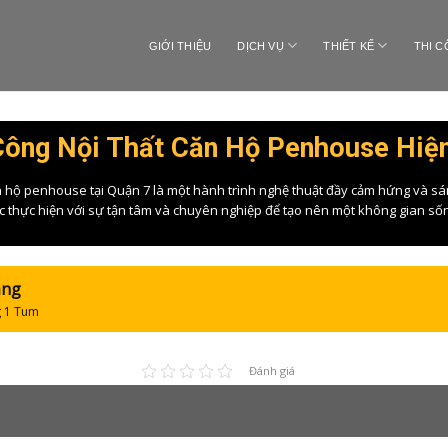
GIỚI THIỆU
DỊCH VỤ
THIẾT KẾ
THI 
Công Nội Thất Căn Hộ Penhouse Hiện
căn hộ penhouse tại Quận 7 là một hành trình nghệ thuật đầy cảm hứng và sáng
được thực hiện với sự tận tâm và chuyên nghiệp để tạo nên một không gian sốn
ầng
g 1 Tum
Đánh giá