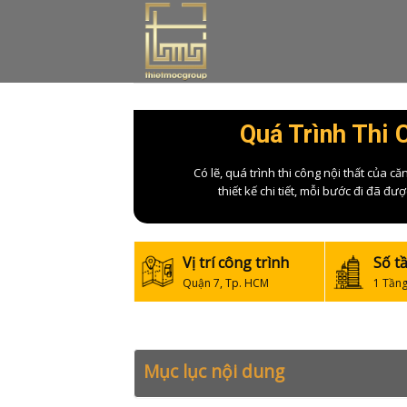
Skip
to
content
Quá Trình Thi 
Có lẽ, quá trình thi công nội thất của 
thiết kế chi tiết, mỗi bước đi đã 
Vị trí công trình
Số t
Quận 7, Tp. HCM
1 Tần
Mục lục nội dung