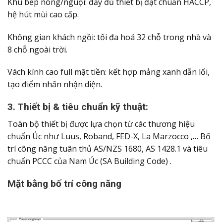
Khu bếp nóng/nguội: đầy đủ thiết bị đạt chuẩn HACCP,
hệ hút mùi cao cấp.
Không gian khách ngồi: tối đa hoá 32 chỗ trong nhà và
8 chỗ ngoài trời.
Vách kính cao full mặt tiền: kết hợp mảng xanh dẫn lối,
tạo điểm nhấn nhận diện.
3. Thiết bị & tiêu chuẩn kỹ thuật:
Toàn bộ thiết bị được lựa chọn từ các thương hiệu
chuẩn Úc như Luus, Roband, FED-X, La Marzocco ,… Bố
trí công năng tuân thủ AS/NZS 1680, AS 1428.1 và tiêu
chuẩn PCCC của Nam Úc (SA Building Code) .
Mặt bằng bố trí công năng