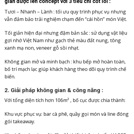
gian được lên concept với 3 tiêu chí cốt lõi :
Tươi – Nhanh – Lành : tối ưu quy trình phục vụ nhưng
vẫn đảm bảo trải nghiệm chạm đến “cái hồn” món Việt.
Tối giản hiện đại nhưng đậm bản sắc : sử dụng vật liệu
gợi nhớ Việt Nam như gạch thẻ màu đất nung, tông
xanh mạ non, veneer gỗ sồi nhạt.
Không gian mở và minh bạch : khu bếp mở hoàn toàn,
bố trí mạch lạc giúp khách hàng theo dõi quy trình chế
biến.
2. Giải pháp không gian & công năng :
Với tổng diện tích hơn 106m² , bố cục được chia thành:
Khu vực phục vụ: bar cà phê, quầy gọi món và line đóng
gói takeaway.