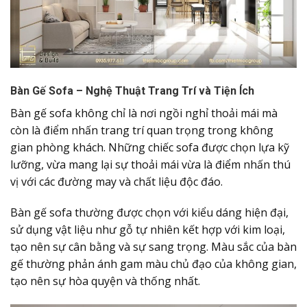
Bàn Gế Sofa – Nghệ Thuật Trang Trí và Tiện Ích
Bàn gế sofa không chỉ là nơi ngồi nghỉ thoải mái mà
còn là điểm nhấn trang trí quan trọng trong không
gian phòng khách. Những chiếc sofa được chọn lựa kỹ
lưỡng, vừa mang lại sự thoải mái vừa là điểm nhấn thú
vị với các đường may và chất liệu độc đáo.
Bàn gế sofa thường được chọn với kiểu dáng hiện đại,
sử dụng vật liệu như gỗ tự nhiên kết hợp với kim loại,
tạo nên sự cân bằng và sự sang trọng. Màu sắc của bàn
gế thường phản ánh gam màu chủ đạo của không gian,
tạo nên sự hòa quyện và thống nhất.