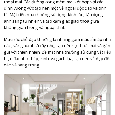
thoải mái. Các đường cong mềm mại kết hợp với các
đỉnh vuông vức tạo nên một vẻ ngoài độc đáo và tinh
tế. Mặt tiền nhà thường sử dụng kính lớn, tận dụng
ánh sáng tự nhiên và tạo cảm giác giao thoa giữa
không gian trong và ngoại thất.
Màu sắc chủ đạo thường là những gam màu ấm áp như
nâu, vàng, xanh lá cây nhẹ, tạo nên sự thoải mái và gần
gũi với thiên nhiên. Bề mặt nhà thường sử dụng vật liệu
hiện đại như thép, kính, và gạch lụa, tạo nên vẻ đẹp độc
đáo và sang trọng.