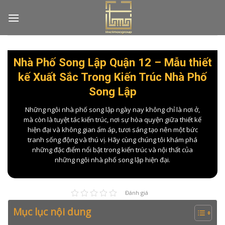
Skip
to
content
Nhà Phố Song Lập Quận 12 – Mẫu thiết
kế Xuất Sắc Trong Kiến Trúc Nhà Phố
Song Lập
Những ngôi nhà phố song lập ngày nay không chỉ là nơi ở,
mà còn là tuyệt tác kiến trúc, nơi sự hòa quyện giữa thiết kế
hiện đại và không gian ấm áp, tươi sáng tạo nên một bức
tranh sống động và thú vị. Hãy cùng chúng tôi khám phá
những đặc điểm nổi bật trong kiến trúc và nội thất của
những ngôi nhà phố song lập hiện đại.
Đánh giá
Mục lục nội dung