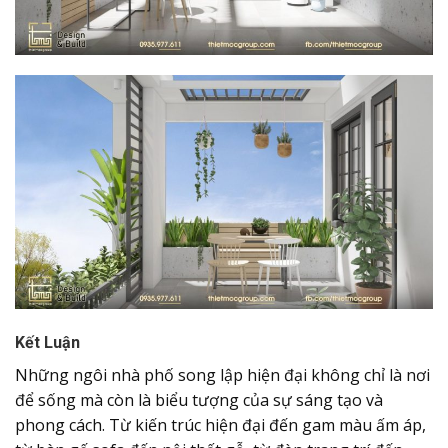
Kết Luận
Những ngôi nhà phố song lập hiện đại không chỉ là nơi
để sống mà còn là biểu tượng của sự sáng tạo và
phong cách. Từ kiến trúc hiện đại đến gam màu ấm áp,