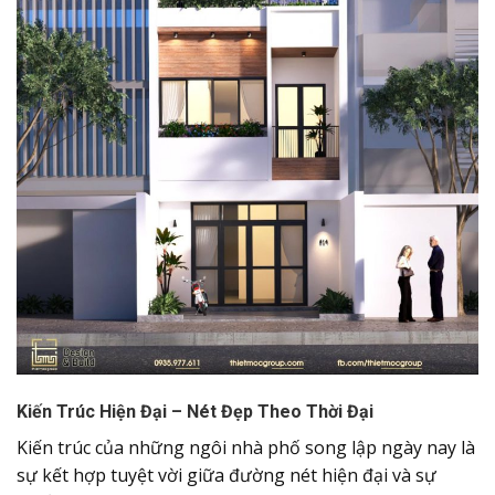
Kiến Trúc Hiện Đại – Nét Đẹp Theo Thời Đại
Kiến trúc của những ngôi nhà phố song lập ngày nay là
sự kết hợp tuyệt vời giữa đường nét hiện đại và sự