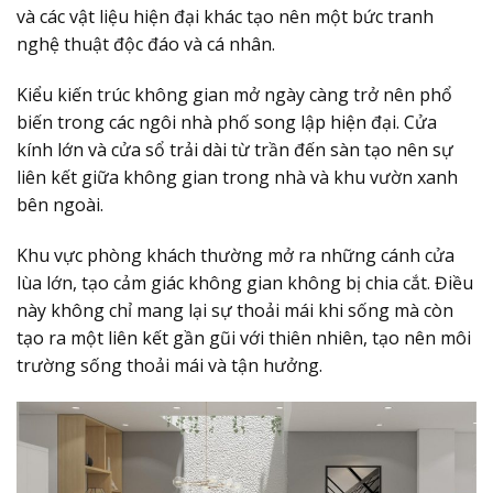
và các vật liệu hiện đại khác tạo nên một bức tranh
nghệ thuật độc đáo và cá nhân.
Kiểu kiến trúc không gian mở ngày càng trở nên phổ
biến trong các ngôi nhà phố song lập hiện đại. Cửa
kính lớn và cửa sổ trải dài từ trần đến sàn tạo nên sự
liên kết giữa không gian trong nhà và khu vườn xanh
bên ngoài.
Khu vực phòng khách thường mở ra những cánh cửa
lùa lớn, tạo cảm giác không gian không bị chia cắt. Điều
này không chỉ mang lại sự thoải mái khi sống mà còn
tạo ra một liên kết gần gũi với thiên nhiên, tạo nên môi
trường sống thoải mái và tận hưởng.