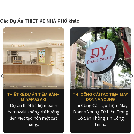
Các Dự Án THIẾT KẾ NHÀ PHỐ khác
THIẾT KẾ DỰ ÁN TIỆM BÁNH
THI CÔNG CẢI TẠO TIỆM MAY
MÌ YAMAZAKI
DONNA YOUNG
Dự án thiết kế tiệm bánh
Thi Công Cải Tạo Tiệm May
Yamazaki không chỉ hướng
Donna Young Từ Hiện Trạng
đến việc tạo nên một cửa
Có Sẵn Thông Tin Công
hàng...
Trình...