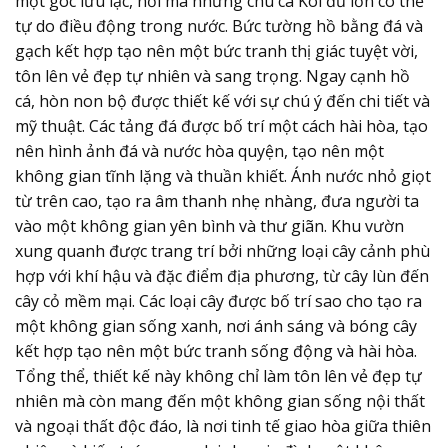
một góc lưu lạc, nơi mà những chú cá Koi đủ lớn có thể
tự do điều động trong nước. Bức tường hồ bằng đá và
gạch kết hợp tạo nên một bức tranh thị giác tuyệt vời,
tôn lên vẻ đẹp tự nhiên và sang trọng. Ngay cạnh hồ
cá, hòn non bộ được thiết kế với sự chú ý đến chi tiết và
mỹ thuật. Các tảng đá được bố trí một cách hài hòa, tạo
nên hình ảnh đá và nước hòa quyện, tạo nên một
không gian tĩnh lặng và thuần khiết. Ánh nước nhỏ giọt
từ trên cao, tạo ra âm thanh nhẹ nhàng, đưa người ta
vào một không gian yên bình và thư giãn. Khu vườn
xung quanh được trang trí bởi những loại cây cảnh phù
hợp với khí hậu và đặc điểm địa phương, từ cây lùn đến
cây cỏ mềm mại. Các loại cây được bố trí sao cho tạo ra
một không gian sống xanh, nơi ánh sáng và bóng cây
kết hợp tạo nên một bức tranh sống động và hài hòa.
Tổng thể, thiết kế này không chỉ làm tôn lên vẻ đẹp tự
nhiên mà còn mang đến một không gian sống nội thất
và ngoại thất độc đáo, là nơi tinh tế giao hòa giữa thiên