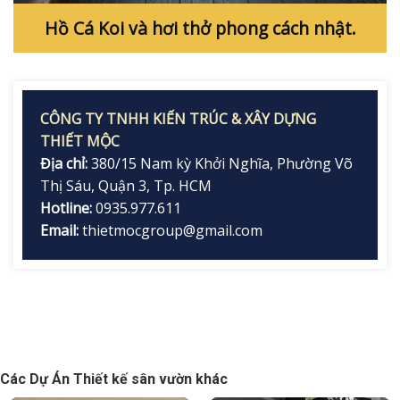
Hồ Cá Koi và hơi thở phong cách nhật.
CÔNG TY TNHH KIẾN TRÚC & XÂY DỰNG
THIẾT MỘC
Địa chỉ:
380/15 Nam kỳ Khởi Nghĩa, Phường Võ
Thị Sáu, Quận 3, Tp. HCM
Hotline:
0935.977.611
Email:
thietmocgroup@gmail.com
Các Dự Án Thiết kế sân vườn khác