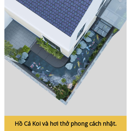
Hồ Cá Koi và hơi thở phong cách nhật.