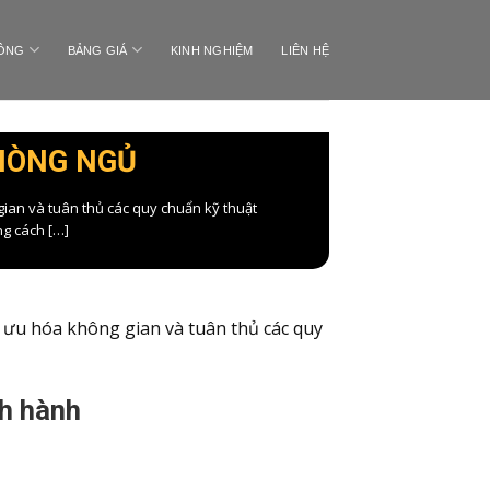
CÔNG
BẢNG GIÁ
KINH NGHIỆM
LIÊN HỆ
PHÒNG NGỦ
 gian và tuân thủ các quy chuẩn kỹ thuật
ng cách […]
i ưu hóa không gian và tuân thủ các quy
nh hành