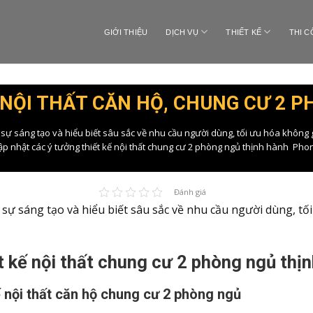
GIỚI THIỆU
DỊCH VỤ
THIẾT KẾ
THI 
 NỘI THẤT CĂN HỘ, CHUNG CƯ 2 
i sự sáng tạo và hiểu biết sâu sắc về nhu cầu người dùng, tối ưu hóa không
ập nhật các ý tưởng thiết kế nội thất chung cư 2 phòng ngủ thịnh hành Pho
Đánh giá
i sự sáng tạo và hiểu biết sâu sắc về nhu cầu người dùng, tố
t kế nội thất chung cư 2 phòng ngủ thị
 nội thất căn hộ chung cư 2 phòng ngủ