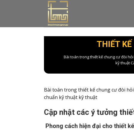
Skip
to
content
THIẾT KẾ
Bài toán trong thiết kế chung cư đòi hỏ
kỹ thuật C
Bài toán trong thiết kế chung cư đòi hỏ
chuẩn kỹ thuật kỹ thuật
Cập nhật các ý tưởng thiế
Phong cách hiện đại cho thiết kế