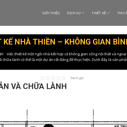
GIỚI THIỆU
DỊCH VỤ
THIẾT KẾ
THI 
T KẾ NHÀ THIỀN – KHÔNG GIAN BÌN
iệc thiết kế một ngôi nhà kết hợp cả không gian sống nội thất và ngoại th
và chữa lành có thể là một dự án rất đáng để thực hiện. Dưới đây là sản phẩ
Đánh giá
IẢN VÀ CHỮA LÀNH