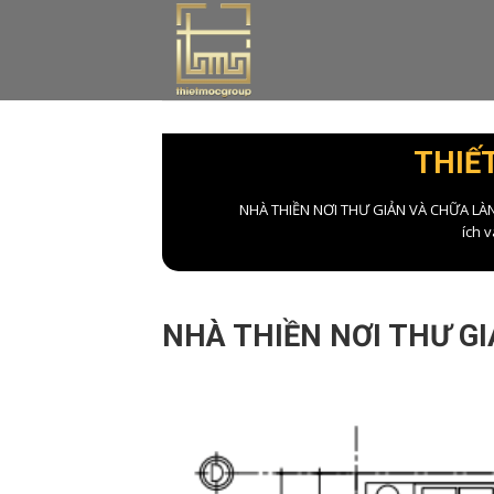
Skip
to
content
THIẾ
NHÀ THIỀN NƠI THƯ GIẢN VÀ CHỮA LÀNH V
ích 
NHÀ THIỀN NƠI THƯ G