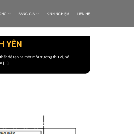
CÔNG
BẢNG GIÁ
KINH NGHIỆM
LIÊN HỆ
H YÊN
ất để tạo ra một môi trường thú vị, bổ
m […]