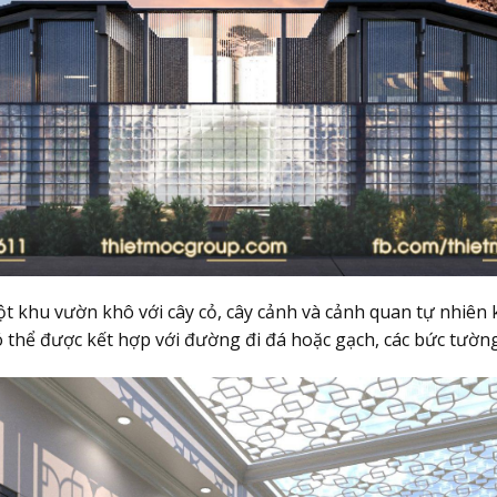
một khu vườn khô với cây cỏ, cây cảnh và cảnh quan tự nhiên
ó thể được kết hợp với đường đi đá hoặc gạch, các bức tườn