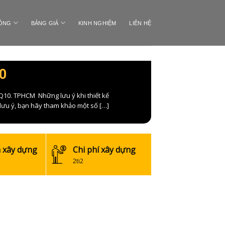
CÔNG
BẢNG GIÁ
KINH NGHIỆM
LIÊN HỆ
0
0. TPHCM Những lưu ý khi thiết kế
n lưu ý, bạn hãy tham khảo một số […]
h xây dựng
Chi phí xây dựng
2ti2