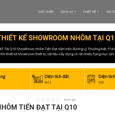
GIỚI THIỆU
DỊCH VỤ
THIẾT KẾ
THI 
THIẾT KẾ SHOWROOM NHÔM TẠI Q1
TẠI Q10 ShowRoom nhôm Tiến Đạt nằm trên đường Lý Thường Kiệt, P14.Q1
 Khi thiết kế showroom thiết bị, vật liệu xây dựng có rất nhiều hạng mục cầ
ầng
Diện tích đất
Diện tíc
6x12
300
Đánh giá
HÔM TIẾN ĐẠT TẠI Q10