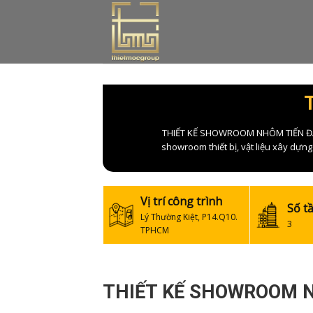
Skip
to
content
THIẾT KẾ SHOWROOM NHÔM TIẾN ĐẠT 
showroom thiết bị, vật liệu xây dựng
Vị trí công trình
Số t
Lý Thường Kiệt, P14.Q10.
3
TPHCM
THIẾT KẾ SHOWROOM N