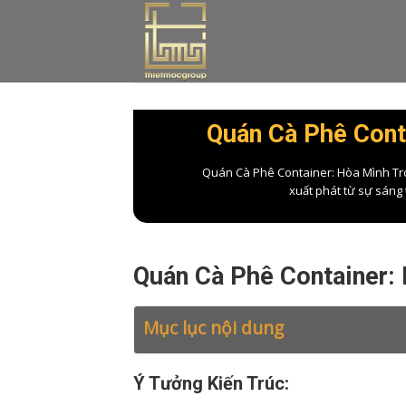
Skip
to
content
Quán Cà Phê Conta
Quán Cà Phê Container: Hòa Mình Tron
xuất phát từ sự sáng 
Quán Cà Phê Container: 
Mục lục nội dung
Ý Tưởng Kiến Trúc: