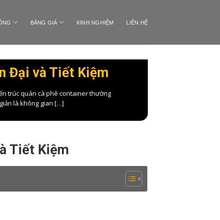
CÔNG
BẢNG GIÁ
KINH NGHIỆM
LIÊN HỆ
n Đại và Tiết Kiệm
iến trúc quán cà phê container thường
giản là không gian […]
à Tiết Kiệm