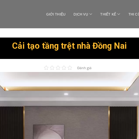
GIỚI THIỆU
DỊCH VỤ
THIẾT KẾ
THI 
Cải tạo tầng trệt nhà Đồng Nai
Đánh giá