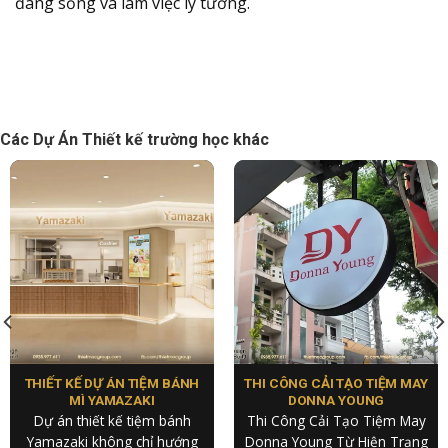
đáng sống và làm việc lý tưởng.
Các Dự Án Thiết kế trường học khác
THIẾT KẾ DỰ ÁN TIỆM BÁNH
THI CÔNG CẢI TẠO TIỆM MAY
MÌ YAMAZAKI
DONNA YOUNG
Dự án thiết kế tiệm bánh
Thi Công Cải Tạo Tiệm May
Yamazaki không chỉ hướng
Donna Young Từ Hiện Trạng