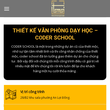
Skip
to
content
THIẾT KẾ VĂN PHÒNG DẠY HỌC –
CODER SCHOOL
CODER SCHOOL là một trong những dự án cũ của thiêt mộc,
nhờ sự tận tâm nhiệt tình và thi công nhân chống của thiết
mộc, coder school đã tin tưởng giao thêm dự án cho chúng
tui . Bởi vậy đối với chúng tôi mỗi công trình điều có giá trị về
nhiều mặt để khi chúng tôi rời khi luôn để lại cho khách
hàng một nụ cười thỏa mãng .
Vị trí công trình
28/B2 khu sala phường An Lợi Đông.