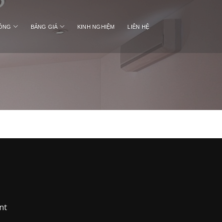
CÔNG
BẢNG GIÁ
KINH NGHIỆM
LIÊN HỆ
nt