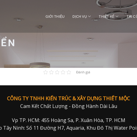
GIỚI THIỆU
DỊCH VỤ
THIẾT KẾ
THI 
IỂN
Đánh giá
CÔNG TY TNHH KIẾN TRÚC & XÂY DỰNG THIẾT MỘC
Cam Kết Chất Lượng - Đồng Hành Dài Lâu
Vp TP. HCM: 455 Hoàng Sa, P. Xuân Hòa, TP. HCM
p Tây Ninh: Số 11 Đường H7, Aquaria, Khu Đô Thị Water Poi