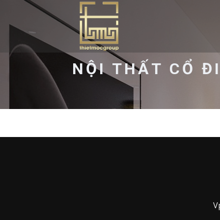
Skip
to
content
NỘI THẤT CỔ Đ
V