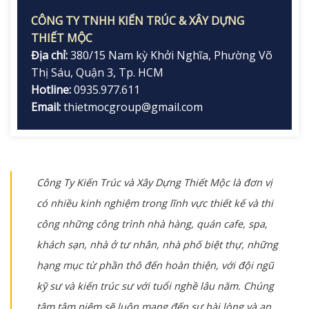
CÔNG TY TNHH KIẾN TRÚC & XÂY DỰNG
THIẾT MỘC
Địa chỉ:
380/15 Nam kỳ Khởi Nghĩa, Phường Võ
Thị Sáu, Quận 3, Tp. HCM
Hotline:
0935.977.611
Email:
thietmocgroup@gmail.com
Công Ty Kiến Trúc và Xây Dựng Thiết Mộc là đơn vị
có nhiều kinh nghiệm trong lĩnh vực thiết kế và thi
công những công trình nhà hàng, quán cafe, spa,
khách sạn, nhà ở tư nhân, nhà phố biệt thự, những
hạng mục từ phần thô đến hoàn thiện, với đội ngũ
kỹ sư và kiến trúc sư với tuổi nghề lâu năm. Chúng
tâm tâm niệm sẽ luôn mang đến sự hài lòng và an