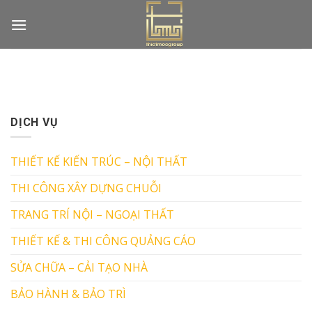
Skip
to
content
DỊCH VỤ
THIẾT KẾ KIẾN TRÚC – NỘI THẤT
THI CÔNG XÂY DỰNG CHUỖI
TRANG TRÍ NỘI – NGOẠI THẤT
THIẾT KẾ & THI CÔNG QUẢNG CÁO
SỬA CHỮA – CẢI TẠO NHÀ
BẢO HÀNH & BẢO TRÌ