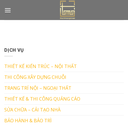
Skip
to
content
DỊCH VỤ
THIẾT KẾ KIẾN TRÚC – NỘI THẤT
THI CÔNG XÂY DỰNG CHUỖI
TRANG TRÍ NỘI – NGOẠI THẤT
THIẾT KẾ & THI CÔNG QUẢNG CÁO
SỬA CHỮA – CẢI TẠO NHÀ
BẢO HÀNH & BẢO TRÌ