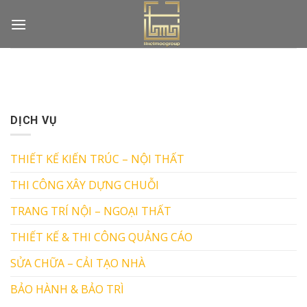
Skip
to
content
DỊCH VỤ
THIẾT KẾ KIẾN TRÚC – NỘI THẤT
THI CÔNG XÂY DỰNG CHUỖI
TRANG TRÍ NỘI – NGOẠI THẤT
THIẾT KẾ & THI CÔNG QUẢNG CÁO
SỬA CHỮA – CẢI TẠO NHÀ
BẢO HÀNH & BẢO TRÌ