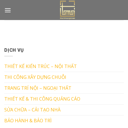
Skip
to
content
DỊCH VỤ
THIẾT KẾ KIẾN TRÚC – NỘI THẤT
THI CÔNG XÂY DỰNG CHUỖI
TRANG TRÍ NỘI – NGOẠI THẤT
THIẾT KẾ & THI CÔNG QUẢNG CÁO
SỬA CHỮA – CẢI TẠO NHÀ
BẢO HÀNH & BẢO TRÌ