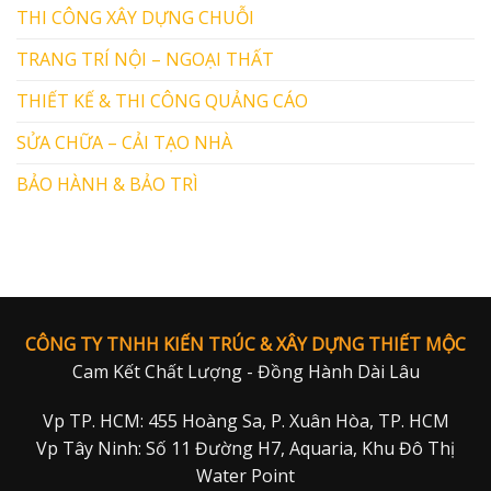
THI CÔNG XÂY DỰNG CHUỖI
TRANG TRÍ NỘI – NGOẠI THẤT
THIẾT KẾ & THI CÔNG QUẢNG CÁO
SỬA CHỮA – CẢI TẠO NHÀ
BẢO HÀNH & BẢO TRÌ
CÔNG TY TNHH KIẾN TRÚC & XÂY DỰNG THIẾT MỘC
Cam Kết Chất Lượng - Đồng Hành Dài Lâu
Vp TP. HCM: 455 Hoàng Sa, P. Xuân Hòa, TP. HCM
Vp Tây Ninh: Số 11 Đường H7, Aquaria, Khu Đô Thị
Water Point