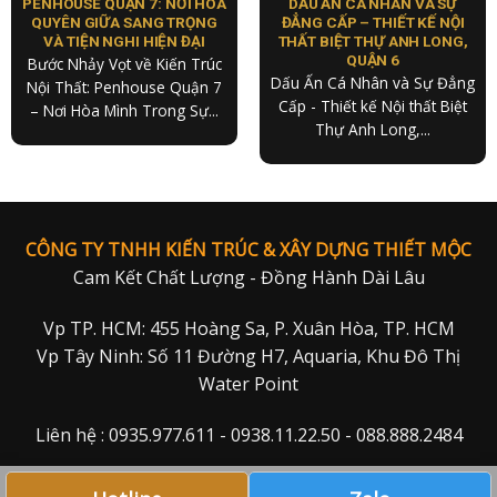
PENHOUSE QUẬN 7: NƠI HÒA
DẤU ẤN CÁ NHÂN VÀ SỰ
QUYÊN GIỮA SANG TRỌNG
ĐẲNG CẤP – THIẾT KẾ NỘI
VÀ TIỆN NGHI HIỆN ĐẠI
THẤT BIỆT THỰ ANH LONG,
QUẬN 6
Bước Nhảy Vọt về Kiến Trúc
Dấu Ấn Cá Nhân và Sự Đẳng
Nội Thất: Penhouse Quận 7
Cấp - Thiết kế Nội thất Biệt
– Nơi Hòa Mình Trong Sự...
Thự Anh Long,...
CÔNG TY TNHH KIẾN TRÚC & XÂY DỰNG THIẾT MỘC
Cam Kết Chất Lượng - Đồng Hành Dài Lâu
Vp TP. HCM: 455 Hoàng Sa, P. Xuân Hòa, TP. HCM
Vp Tây Ninh: Số 11 Đường H7, Aquaria, Khu Đô Thị
Water Point
Liên hệ : 0935.977.611 - 0938.11.22.50 - 088.888.2484