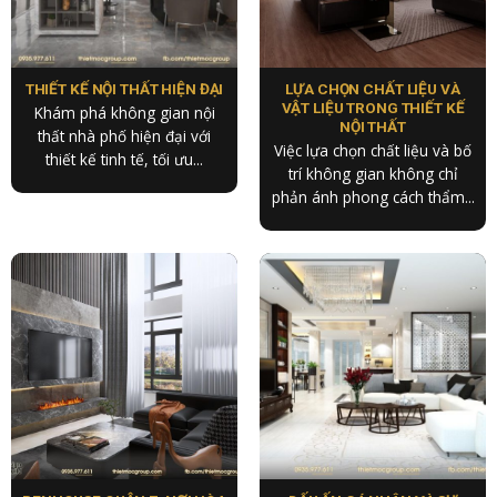
THIẾT KẾ NỘI THẤT HIỆN ĐẠI
LỰA CHỌN CHẤT LIỆU VÀ
VẬT LIỆU TRONG THIẾT KẾ
Khám phá không gian nội
NỘI THẤT
thất nhà phố hiện đại với
Việc lựa chọn chất liệu và bố
thiết kế tinh tế, tối ưu...
trí không gian không chỉ
phản ánh phong cách thẩm...