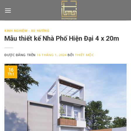
Skip
to
content
KINH NGHIỆM - XU HƯỚNG
Mẫu thiết kế Nhà Phố Hiện Đại 4 x 20m
ĐƯỢC ĐĂNG TRÊN
16 THÁNG 1, 2024
BỞI
THIẾT MỘC
16
Th1