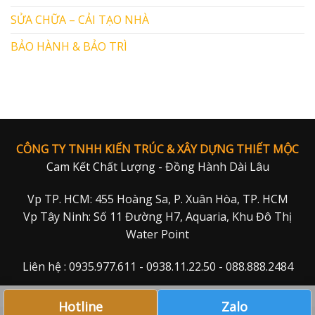
SỬA CHỮA – CẢI TẠO NHÀ
BẢO HÀNH & BẢO TRÌ
CÔNG TY TNHH KIẾN TRÚC & XÂY DỰNG THIẾT MỘC
Cam Kết Chất Lượng - Đồng Hành Dài Lâu
Vp TP. HCM: 455 Hoàng Sa, P. Xuân Hòa, TP. HCM
Vp Tây Ninh: Số 11 Đường H7, Aquaria, Khu Đô Thị
Water Point
Liên hệ : 0935.977.611 - 0938.11.22.50 - 088.888.2484
Hotline
Zalo