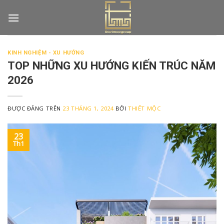
Skip
to
content
KINH NGHIỆM - XU HƯỚNG
TOP NHỮNG XU HƯỚNG KIẾN TRÚC NĂM
2026
ĐƯỢC ĐĂNG TRÊN
23 THÁNG 1, 2024
BỞI
THIẾT MỘC
23
Th1