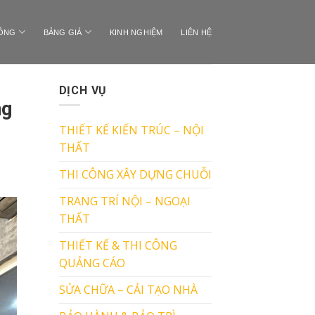
CÔNG
BẢNG GIÁ
KINH NGHIỆM
LIÊN HỆ
DỊCH VỤ
ng
THIẾT KẾ KIẾN TRÚC – NỘI
THẤT
THI CÔNG XÂY DỰNG CHUỖI
TRANG TRÍ NỘI – NGOẠI
THẤT
THIẾT KẾ & THI CÔNG
QUẢNG CÁO
SỬA CHỮA – CẢI TẠO NHÀ