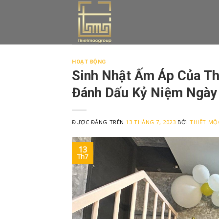
Skip
to
content
HOẠT ĐỘNG
Sinh Nhật Ấm Áp Của Th
Đánh Dấu Kỷ Niệm Ngày
ĐƯỢC ĐĂNG TRÊN
13 THÁNG 7, 2023
BỞI
THIẾT MỘ
13
Th7