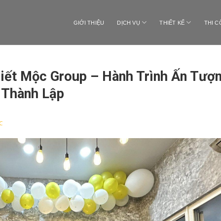
GIỚI THIỆU
DỊCH VỤ
THIẾT KẾ
THI 
iết Mộc Group – Hành Trình Ấn Tượ
 Thành Lập
C