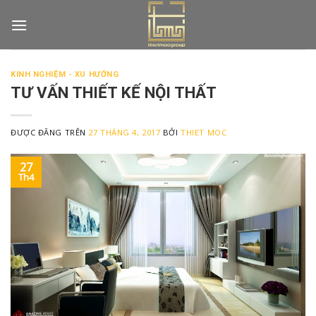
Skip
to
content
KINH NGHIỆM - XU HƯỚNG
TƯ VẤN THIẾT KẾ NỘI THẤT
ĐƯỢC ĐĂNG TRÊN
27 THÁNG 4, 2017
BỞI
THIET MOC
27
Th4