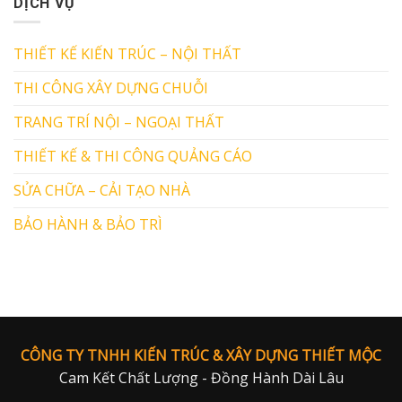
DỊCH VỤ
THIẾT KẾ KIẾN TRÚC – NỘI THẤT
THI CÔNG XÂY DỰNG CHUỖI
TRANG TRÍ NỘI – NGOẠI THẤT
THIẾT KẾ & THI CÔNG QUẢNG CÁO
SỬA CHỮA – CẢI TẠO NHÀ
BẢO HÀNH & BẢO TRÌ
CÔNG TY TNHH KIẾN TRÚC & XÂY DỰNG THIẾT MỘC
Cam Kết Chất Lượng - Đồng Hành Dài Lâu