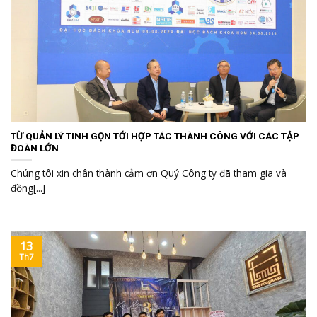
TỪ QUẢN LÝ TINH GỌN TỚI HỢP TÁC THÀNH CÔNG VỚI CÁC TẬP
ĐOÀN LỚN
Chúng tôi xin chân thành cảm ơn Quý Công ty đã tham gia và
đồng[...]
13
Th7