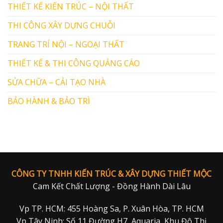
THIẾT KẾ KIẾN TRÚC – NỘI THẤT
THI CÔNG XÂY DỰNG CHUỖI
TRANG TRÍ NỘI – NGOẠI THẤT
THIẾT KẾ & THI CÔNG QUẢNG CÁO
SỬA CHỮA – CẢI TẠO NHÀ
BẢO HÀNH & BẢO TRÌ
CÔNG TY TNHH KIẾN TRÚC & XÂY DỰNG THIẾT MỘC
Cam Kết Chất Lượng - Đồng Hành Dài Lâu
Vp TP. HCM: 455 Hoàng Sa, P. Xuân Hòa, TP. HCM
Vp Tây Ninh: Số 11 Đường H7, Aquaria, Khu Đô Thị